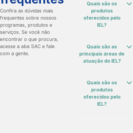
Quais são os
Confira as dúvidas mais
produtos
frequentes sobre nossos
oferecidos pelo
programas, produtos e
IEL?
serviços. Se você não
encontrar o que procura,
O IEL disponibiliza
acesse a aba SAC e fale
Quais são as
programas e iniciativas
com a gente.
principais áreas de
que promovem a
atuação do IEL?
capacitação e a
inovação, entre eles:
O Instituto Euvaldo Lodi
Quais são os
• Programa de
(IEL) contribui para o
produtos
Educação Executiva
desenvolvimento das
oferecidos pelo
Global;
organizações por meio
IEL?
• Gestão e Estratégias
da criação e
da Inovação;
implementação de
• Programa IEL de
soluções em gestão da
O IEL disponibiliza
Estágio;
inovação, educação
programas e iniciativas