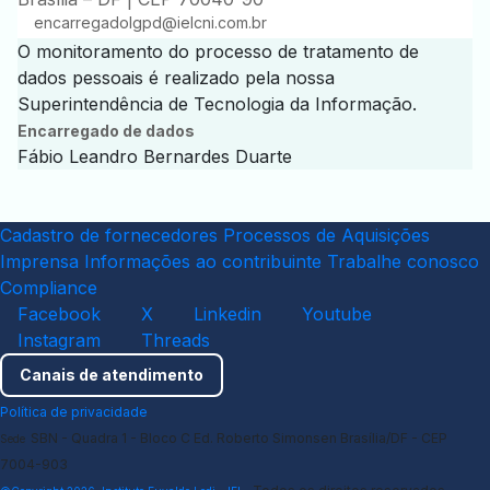
encarregadolgpd@ielcni.com.br
O monitoramento do processo de tratamento de
dados pessoais é realizado pela nossa
Superintendência de Tecnologia da Informação.
Encarregado de dados
Fábio Leandro Bernardes Duarte
Cadastro de fornecedores
Processos de Aquisições
Imprensa
Informações ao contribuinte
Trabalhe conosco
Compliance
Facebook
X
Linkedin
Youtube
Instagram
Threads
Canais de atendimento
Política de privacidade
SBN - Quadra 1 - Bloco C Ed. Roberto Simonsen Brasília/DF - CEP
Sede
7004-903