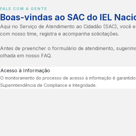
• Educação Executiva
empresarial e
que promovem a
IEL;
desenvolvimento de
capacitação e a
FALE COM A GENTE
Boas-vindas ao SAC do IEL Naci
• Inova Talentos.
carreiras.
inovação, entre eles:
Aqui no Serviço de Atendimento ao Cidadão (SAC), você e
Para mais detalhes
• Programa de
com nosso time, registra e acompanha solicitações.
sobre a atuação do IEL,
Educação Executiva
clique aqui
.
Global;
Antes de preencher o formulário de atendimento, sugeri
• Gestão e Estratégias
olhada em nosso FAQ.
da Inovação;
• Programa IEL de
Acesso à Informação
Estágio;
O monitoramento do processo de acesso à informação é garantido
• Educação Executiva
Superintendência de Compliance e Integridade.
IEL;
• Inova Talentos.
Para mais detalhes
sobre a atuação do IEL,
clique aqui
.