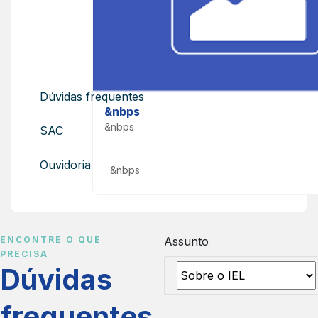
ajudar você
Consulte informações e tire dúvidas
sobre nossos produtos e serviços.
Dúvidas frequentes
&nbps
&nbps
SAC
Ouvidoria
&nbps
ENCONTRE O QUE
Assunto
PRECISA
Dúvidas
frequentes