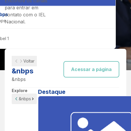
Encontre os canais
para entrar em
bps
contato com o IEL
bps
Nacional.
bel 1
Voltar
Acessar a página
&nbps
&nbps
Explore
Destaque
SEUS CANAIS DE ATENDIMENTO
Fale com a
&nbps
gente, vamos