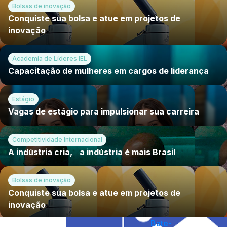
Bolsas de inovação
Conquiste sua bolsa e atue em projetos de
bps
inovação
bps
Academia de Líderes IEL
bel 1
Capacitação de mulheres em cargos de liderança
1
4
Estágio
Voltar
Vagas de estágio para impulsionar sua carreira
Acessar a página
&nbps
&nbps
Competitividade Internacional
A indústria cria, a indústria é mais Brasil
Explore
Destaque
&nbps
Bolsas de inovação
Conquiste sua bolsa e atue em projetos de
inovação
Bate-