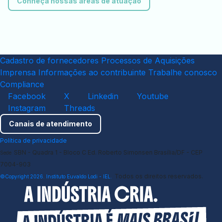
Conheça nossas áreas de atuação
Cadastro de fornecedores
Processos de Aquisições
Imprensa
Informações ao contribuinte
Trabalhe conosco
Compliance
Facebook
X
Linkedin
Youtube
Instagram
Threads
Canais de atendimento
Política de privacidade
SBN - Quadra 1 - Bloco C Ed. Roberto Simonsen Brasília/DF - CEP
Sede
7004-903
Todos os direitos reservados.
©Copyright 2026. Instituto Euvaldo Lodi - IEL.