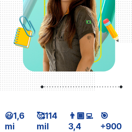
😃1,6
🥰114
👨🏾‍💻
🎯
mi
mil
3,4
+900