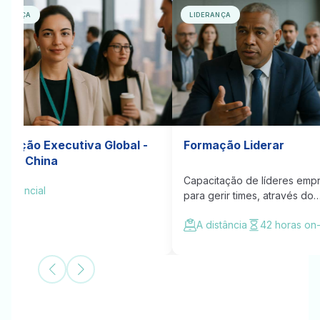
DERANÇA
LIDERANÇA
ucação Executiva Global -
Formação Liderar
ição China
Capacitação de líderes empr
Presencial
para gerir times, através do
compartilhamento de técnica
A distância
42 horas on-
ferramentas estratégicas e v
em Gestão de Pessoas.