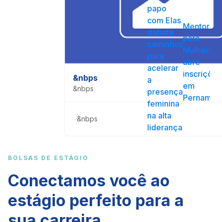
Academia de Líderes IEL
papo
Capacitação de mulheres em cargos de liderança
com Elas
Mentoria
debate
para
caminhos
Estágio
Mulheres
para
Vagas de estágio para impulsionar sua carreira
abre
acelerar
inscrições
&nbps
a
em
Competitividade Internacional
&nbps
presença
A indústria cria, a indústria é mais Brasil
Pernambu
feminina
na alta
&nbps
Bolsas de inovação
liderança
Conquiste sua bolsa e atue em projetos de
inovação
BOLSAS DE ESTÁGIO
Conectamos você ao
estágio perfeito para a
sua carreira