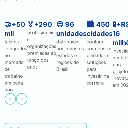
🤝+50
🏅+290
😍 96
🏙️ 450
🧪+R
mil
unidades
cidades
16
profissionais
e
milh
talentos
distribuídas
contam
organizações
integrados
por todos os
com nossas
investi
premiadas ao
ao
estados e
unidades e
em bol
longo dos
mercado
regiões do
soluções
para
anos
de
Brasil
para
projeto
trabalho
investir na
inovaç
em cada
carreira
em 20
ano