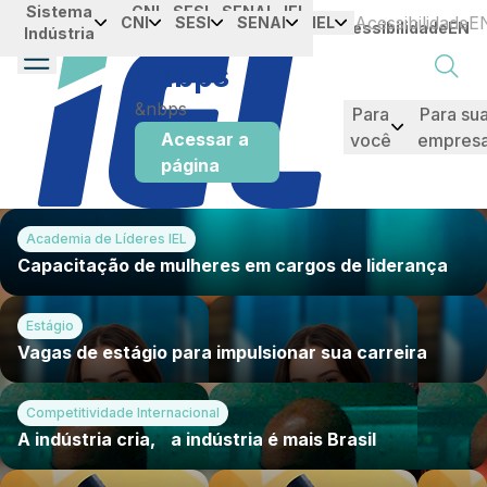
Soluções do IEL para Você: Es
Sistema
Portal da
CNI
SESI
SENAI
IEL
Skip to Main Content
Acessibilidade
E
CNI
SESI
SENAI
IEL
Acessibilidade
EN
Indústria
Industria
&nbps
&nbps
Para
Para su
Acessar a
você
empres
página
taque
Academia de Líderes IEL
Capacitação de mulheres em cargos de liderança
Estágio
Vagas de estágio para impulsionar sua carreira
Competitividade Internacional
A indústria cria, a indústria é mais Brasil