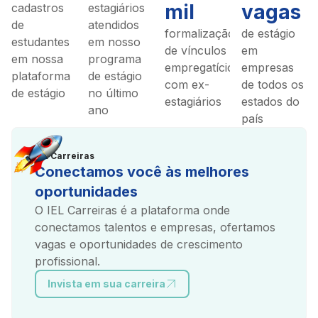
mil
vagas
cadastros
estagiários
de
atendidos
formalização
de estágio
estudantes
em nosso
de vínculos
em
em nossa
programa
empregatícios
empresas
plataforma
de estágio
com ex-
de todos os
de estágio
no último
estagiários
estados do
ano
país
IEL Carreiras
Conectamos você às melhores
oportunidades
O IEL Carreiras é a plataforma onde
conectamos talentos e empresas, ofertamos
vagas e oportunidades de crescimento
profissional.
Invista em sua carreira