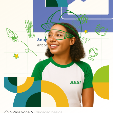
&nbps
&nbps
&nbps
Para você
Educação básica