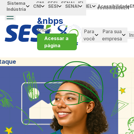
Sistema
Portal da
CNI
SESI
SENAI
IEL
Skip to Main Content
CNI
SESI
SENAI
IEL
Acessibilidade
E
Acessibilidade
EN
Indústria
Industria
&nbps
&nbps
Para
Para sua
In
Acessar a
você
empresa
página
taque