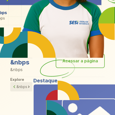
bps
bps
bel 1
Voltar
Acessar a página
&nbps
&nbps
Explore
Destaque
&nbps