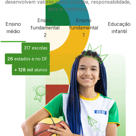
desenvolvem valores como empatia, responsabilidade,
ética e resiliência.
Ensino
Ensino
Ensino
Educação
fundamental
fundamental
médio
infantil
2
1
317 escolas
26
estados e no DF
+ 128 mil
alunos