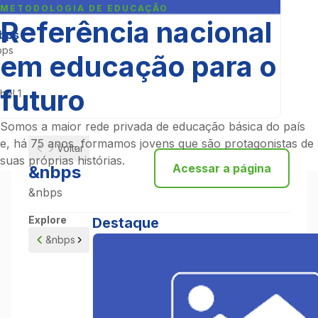
METODOLOGIA DE EDUCAÇÃO
Referência nacional
bps
bps
em educação para o
futuro
bel 1
Somos a maior rede privada de educação básica do país
e, há 75 anos, formamos jovens que são protagonistas de
Voltar
suas próprias histórias.
Acessar a página
&nbps
&nbps
Explore
Destaque
&nbps