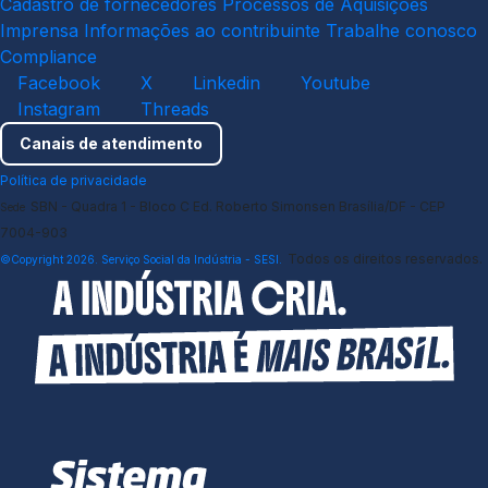
Cadastro de fornecedores
Processos de Aquisições
Imprensa
Informações ao contribuinte
Trabalhe conosco
Compliance
Facebook
X
Linkedin
Youtube
Instagram
Threads
Canais de atendimento
Política de privacidade
SBN - Quadra 1 - Bloco C Ed. Roberto Simonsen Brasília/DF - CEP
Sede
7004-903
Todos os direitos reservados.
©Copyright 2026. Serviço Social da Indústria - SESI.