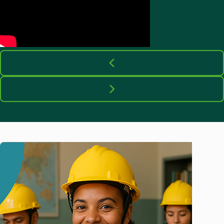
EJA PARA SUA EMPRESA
Incentive sua equipe a concluir a educação
básica
Feche parceria conosco para que seu time finalize os
ensinos Fundamental e Médio.
Seja nosso parceiro