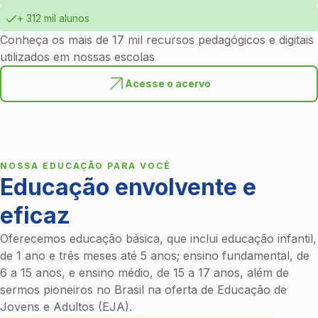
+ 312 mil alunos
Conheça os mais de 17 mil recursos pedagógicos e digitais
utilizados em nossas escolas
Acesse o acervo
NOSSA EDUCAÇÃO PARA VOCÊ
Educação envolvente e
eficaz
EDUCAÇÃO BÁSICA
Educação infantil, ensino fundamental e
Oferecemos educação básica, que inclui educação infantil,
médio
de 1 ano e três meses até 5 anos; ensino fundamental, de
Todas as etapas da educação básica, de 1 ano e 3 meses
6 a 15 anos, e ensino médio, de 15 a 17 anos, além de
aos 17 anos.
sermos pioneiros no Brasil na oferta de Educação de
Estude com a gente
Jovens e Adultos (EJA).